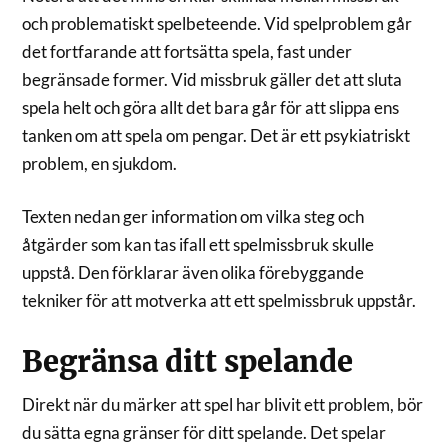
och problematiskt spelbeteende. Vid spelproblem går
det fortfarande att fortsätta spela, fast under
begränsade former. Vid missbruk gäller det att sluta
spela helt och göra allt det bara går för att slippa ens
tanken om att spela om pengar. Det är ett psykiatriskt
problem, en sjukdom.
Texten nedan ger information om vilka steg och
åtgärder som kan tas ifall ett spelmissbruk skulle
uppstå. Den förklarar även olika förebyggande
tekniker för att motverka att ett spelmissbruk uppstår.
Begränsa ditt spelande
Direkt när du märker att spel har blivit ett problem, bör
du sätta egna gränser för ditt spelande. Det spelar