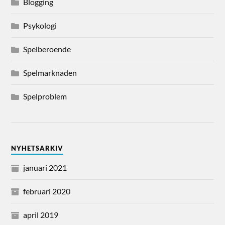
Blogging
Psykologi
Spelberoende
Spelmarknaden
Spelproblem
NYHETSARKIV
januari 2021
februari 2020
april 2019