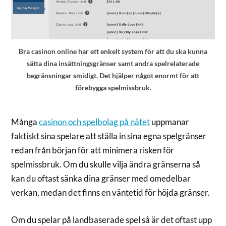
Bra casinon online har ett enkelt system för att du ska kunna
sätta dina insättningsgränser samt andra spelrelaterade
begränsningar smidigt. Det hjälper något enormt för att
förebygga spelmissbruk.
Många
casinon och spelbolag på nätet
uppmanar
faktiskt sina spelare att ställa in sina egna spelgränser
redan från början för att minimera risken för
spelmissbruk. Om du skulle vilja ändra gränserna så
kan du oftast sänka dina gränser med omedelbar
verkan, medan det finns en väntetid för höjda gränser.
Om du spelar på landbaserade spel så är det oftast upp