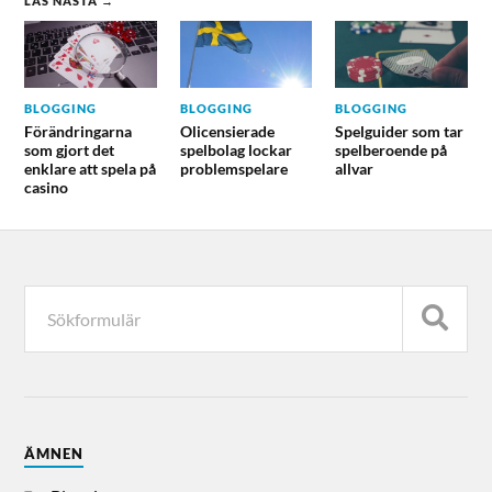
LÄS NÄSTA →
BLOGGING
BLOGGING
BLOGGING
Förändringarna
Olicensierade
Spelguider som tar
som gjort det
spelbolag lockar
spelberoende på
enklare att spela på
problemspelare
allvar
casino
ÄMNEN