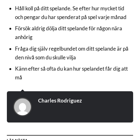
Håll koll på ditt spelande. Se efter hur mycket tid
och pengar du har spenderat på spel varje månad
Försök aldrig dölja ditt spelande för någon nära
anhörig
Fråga dig själv regelbundet om ditt spelande är på
den nivå som du skulle vilja
Känn efter så ofta du kan hur spelandet får dig att
må
Charles Rodriguez