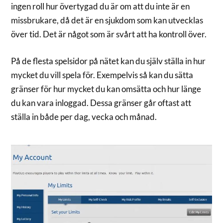
ingen roll hur övertygad du är om att du inte är en
missbrukare, då det är en sjukdom som kan utvecklas
över tid. Det är något som är svårt att ha kontroll över.
På de flesta spelsidor på nätet kan du själv ställa in hur
mycket du vill spela för. Exempelvis så kan du sätta
gränser för hur mycket du kan omsätta och hur länge
du kan vara inloggad. Dessa gränser går oftast att
ställa in både per dag, vecka och månad.