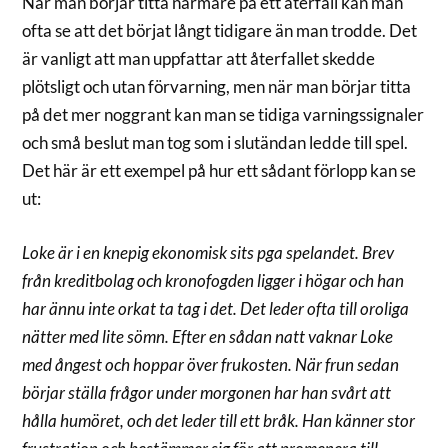
När man börjar titta närmare på ett återfall kan man
ofta se att det börjat långt tidigare än man trodde. Det
är vanligt att man uppfattar att återfallet skedde
plötsligt och utan förvarning, men när man börjar titta
på det mer noggrant kan man se tidiga varningssignaler
och små beslut man tog som i slutändan ledde till spel.
Det här är ett exempel på hur ett sådant förlopp kan se
ut:
Loke är i en knepig ekonomisk sits pga spelandet. Brev
från kreditbolag och kronofogden ligger i högar och han
har ännu inte orkat ta tag i det. Det leder ofta till oroliga
nätter med lite sömn. Efter en sådan natt vaknar Loke
med ångest och hoppar över frukosten. När frun sedan
börjar ställa frågor under morgonen har han svårt att
hålla humöret, och det leder till ett bråk. Han känner stor