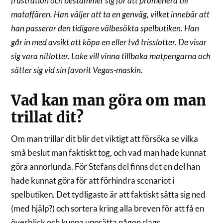
frustration och bestämmer sig för att promenera till
mataffären. Han väljer att ta en genväg, vilket innebär att
han passerar den tidigare välbesökta spelbutiken. Han
går in med avsikt att köpa en eller två trisslotter. De visar
sig vara nitlotter. Loke vill vinna tillbaka matpengarna och
sätter sig vid sin favorit Vegas-maskin.
Vad kan man göra om man
trillat dit?
Om man trillar dit blir det viktigt att försöka se vilka
små beslut man faktiskt tog, och vad man hade kunnat
göra annorlunda. För Stefans del finns det en del han
hade kunnat göra för att förhindra scenariot i
spelbutiken. Det tydligaste är att faktiskt sätta sig ned
(med hjälp?) och sortera kring alla breven för att få en
överblick och kunna upprätta någon slags