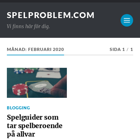
SPELPROBLEM.COM
Vi finns här för dig.
MÅNAD:
FEBRUARI 2020
SIDA 1
/
1
BLOGGING
Spelguider som
tar spelberoende
på allvar