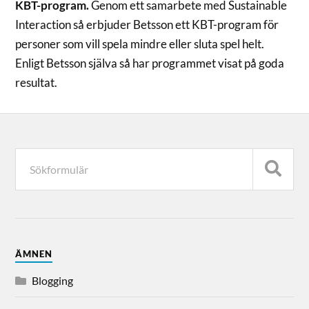
KBT-program.
Genom ett samarbete med Sustainable
Interaction så erbjuder Betsson ett KBT-program för
personer som vill spela mindre eller sluta spel helt.
Enligt Betsson själva så har programmet visat på goda
resultat.
ÄMNEN
Blogging