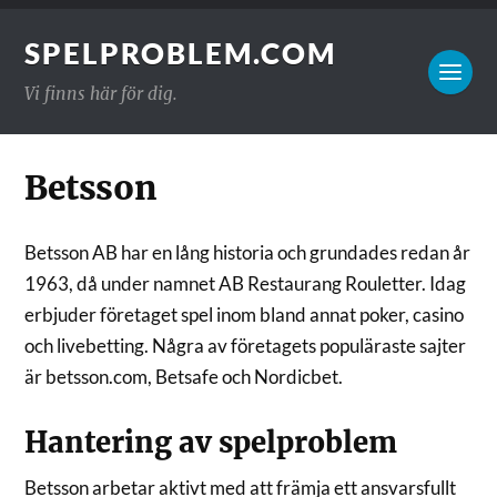
SPELPROBLEM.COM
Vi finns här för dig.
Betsson
Betsson AB har en lång historia och grundades redan år
1963, då under namnet AB Restaurang Rouletter. Idag
erbjuder företaget spel inom bland annat poker, casino
och livebetting. Några av företagets populäraste sajter
är betsson.com, Betsafe och Nordicbet.
Hantering av spelproblem
Betsson arbetar aktivt med att främja ett ansvarsfullt