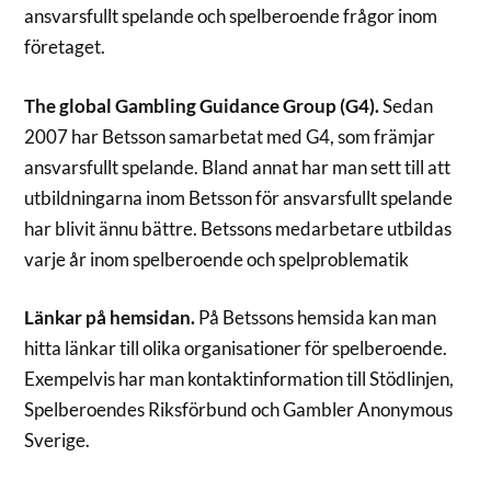
ansvarsfullt spelande och spelberoende frågor inom
företaget.
The global Gambling Guidance Group (G4).
Sedan
2007 har Betsson samarbetat med G4, som främjar
ansvarsfullt spelande. Bland annat har man sett till att
utbildningarna inom Betsson för ansvarsfullt spelande
har blivit ännu bättre. Betssons medarbetare utbildas
varje år inom spelberoende och spelproblematik
Länkar på hemsidan.
På Betssons hemsida kan man
hitta länkar till olika organisationer för spelberoende.
Exempelvis har man kontaktinformation till Stödlinjen,
Spelberoendes Riksförbund och Gambler Anonymous
Sverige.