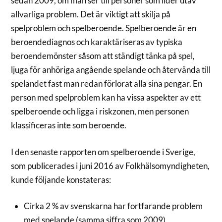
sedan 2009, om man ser till personer som lider utav
allvarliga problem. Det är viktigt att skilja på
spelproblem och spelberoende. Spelberoende är en
beroendediagnos och karaktäriseras av typiska
beroendemönster såsom att ständigt tänka på spel,
ljuga för anhöriga angående spelande och återvända till
spelandet fast man redan förlorat alla sina pengar. En
person med spelproblem kan ha vissa aspekter av ett
spelberoende och ligga i riskzonen, men personen
klassificeras inte som beroende.
I den senaste rapporten om spelberoende i Sverige,
som publicerades i juni 2016 av Folkhälsomyndigheten,
kunde följande konstateras:
Cirka 2 % av svenskarna har fortfarande problem
med spelande (samma siffra som 2009)