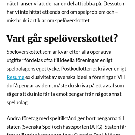
nätet, anser vi att de har en del att jobba på. Dessutom
har vi inte hittat ett enda ord om spelproblem och –
missbruk i artiklar om spelöverskottet.
Vart går spelöverskottet?
Spelöverskottet som är kvar efter alla operativa
utgifter fördelas ofta till ideella föreningar enligt
spelbolagens eget tycke. Postkodlotteriet kräver enligt
Resume
exklusivitet av svenska ideella föreningar. Vill
du få pengar av dem, måste du skriva på ett avtal som
säger att du inte får ta emot pengar från något annat
spelbolag.
Andra företag med speltillstånd ger bort pengarna till
staten (Svenska Spel) och hästsporten (ATG). Staten får