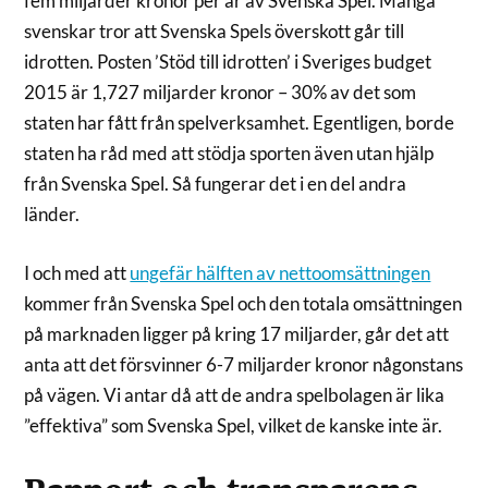
fem miljarder kronor per år av Svenska Spel. Många
svenskar tror att Svenska Spels överskott går till
idrotten. Posten ’Stöd till idrotten’ i Sveriges budget
2015 är 1,727 miljarder kronor – 30% av det som
staten har fått från spelverksamhet. Egentligen, borde
staten ha råd med att stödja sporten även utan hjälp
från Svenska Spel. Så fungerar det i en del andra
länder.
I och med att
ungefär hälften av nettoomsättningen
kommer från Svenska Spel och den totala omsättningen
på marknaden ligger på kring 17 miljarder, går det att
anta att det försvinner 6-7 miljarder kronor någonstans
på vägen. Vi antar då att de andra spelbolagen är lika
”effektiva” som Svenska Spel, vilket de kanske inte är.