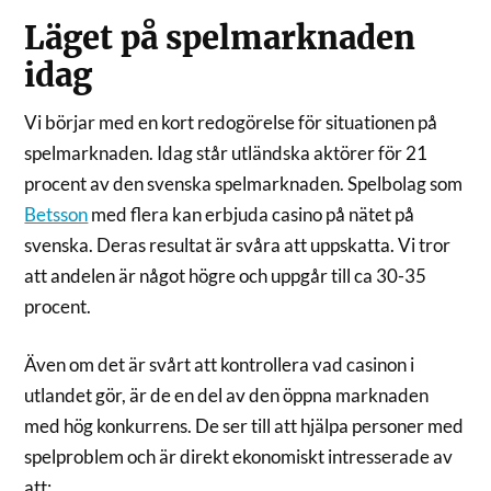
Läget på spelmarknaden
idag
Vi börjar med en kort redogörelse för situationen på
spelmarknaden. Idag står utländska aktörer för 21
procent av den svenska spelmarknaden. Spelbolag som
Betsson
med flera kan erbjuda casino på nätet på
svenska. Deras resultat är svåra att uppskatta. Vi tror
att andelen är något högre och uppgår till ca 30-35
procent.
Även om det är svårt att kontrollera vad casinon i
utlandet gör, är de en del av den öppna marknaden
med hög konkurrens. De ser till att hjälpa personer med
spelproblem och är direkt ekonomiskt intresserade av
att: