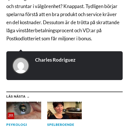
och struntar i välgörenhet? Knappast. Tydligen börjar
spelarna förstå att en bra produkt och service kräver
en del kostnader. Dessutom är de trötta på skrattande
låga vinståterbetalningsprocent och VD:ar på
Postkodlotteriet som får miljoner i bonus.
Charles Rodriguez
LÄS NÄSTA →
PSYKOLOGI
SPELBEROENDE